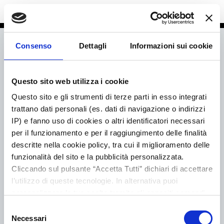
Consenso
Dettagli
Informazioni sui cookie
Questo sito web utilizza i cookie
Questo sito e gli strumenti di terze parti in esso integrati
trattano dati personali (es. dati di navigazione o indirizzi
IP) e fanno uso di cookies o altri identificatori necessari
per il funzionamento e per il raggiungimento delle finalità
descritte nella cookie policy, tra cui il miglioramento delle
funzionalità del sito e la pubblicità personalizzata.
Cliccando sul pulsante “Accetta Tutti” dichiari di accettare
l’utilizzo di queste tecnologie. In alternativa puoi
personalizzare le tue scelte tramite gli appositi comandi
in corrispondenza di ciascuna tipologia di cookie, oppure
Selezione
andando nella scheda “Dettagli”, e cliccando sul
Necessari
del