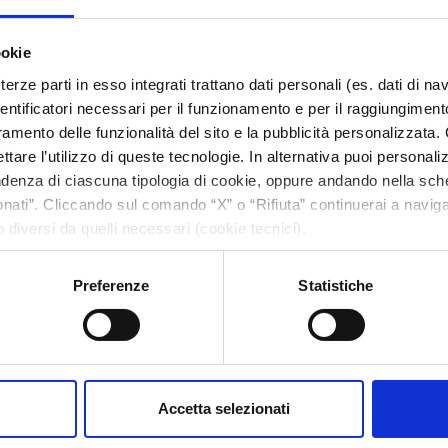
ookie
terze parti in esso integrati trattano dati personali (es. dati di na
entificatori necessari per il funzionamento e per il raggiungimento 
TUTTI I NOSTRI PRODOTTI
ioramento delle funzionalità del sito e la pubblicità personalizzata
ettare l’utilizzo di queste tecnologie. In alternativa puoi personali
denza di ciascuna tipologia di cookie, oppure andando nella sche
ati”. Cliccando sul comando “X” o “Rifiuta” continuerai a navig
o diversi da quelli necessari (cookie tecnici).
Preferenze
Statistiche
Accetta selezionati
SCOPRI