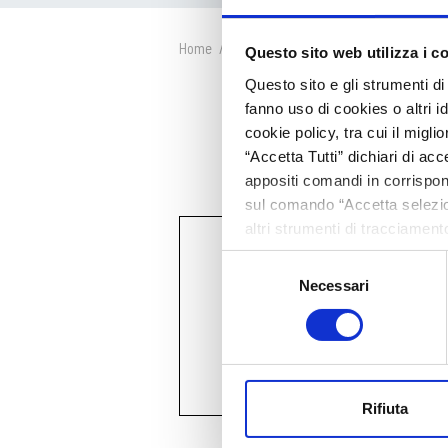
Home
/
Prodotti
Questo sito web utilizza i c
Questo sito e gli strumenti di 
fanno uso di cookies o altri id
cookie policy, tra cui il migl
“Accetta Tutti” dichiari di acc
appositi comandi in corrispon
sul comando “Accetta selezion
altri strumenti di tracciament
Selezione
Necessari
del
consenso
Rifiuta
SCOPRI